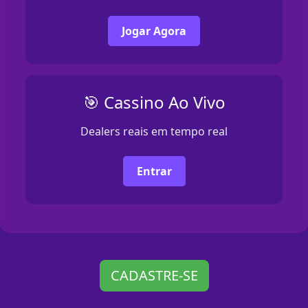
Jogar Agora
🎯 Cassino Ao Vivo
Dealers reais em tempo real
Entrar
CADASTRE-SE