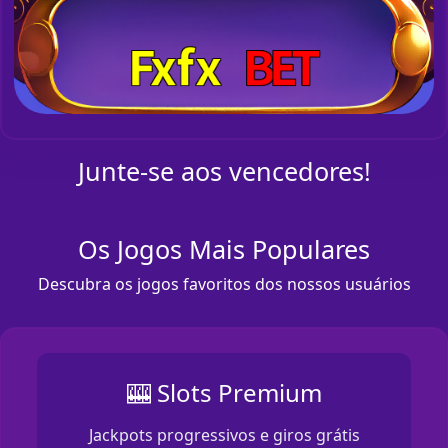
Junte-se aos vencedores!
Os Jogos Mais Populares
Descubra os jogos favoritos dos nossos usuários
🎰 Slots Premium
Jackpots progressivos e giros grátis