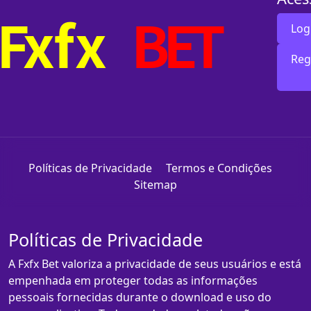
Log
Reg
Políticas de Privacidade
Termos e Condições
Sitemap
Políticas de Privacidade
A Fxfx Bet valoriza a privacidade de seus usuários e está
empenhada em proteger todas as informações
pessoais fornecidas durante o download e uso do