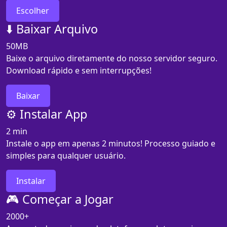
Escolher
⬇️ Baixar Arquivo
50MB
Baixe o arquivo diretamente do nosso servidor seguro.
Download rápido e sem interrupções!
Baixar
⚙️ Instalar App
2 min
Instale o app em apenas 2 minutos! Processo guiado e
simples para qualquer usuário.
Instalar
🎮 Começar a Jogar
2000+