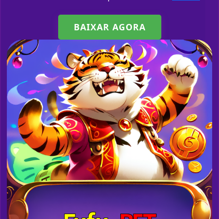
BAIXAR AGORA