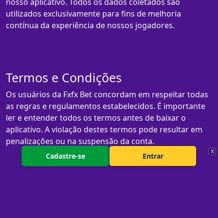
nosso aplicativo. Todos os dados coletados são
utilizados exclusivamente para fins de melhoria
contínua da experiência de nossos jogadores.
Termos e Condições
Os usuários da Fxfx Bet concordam em respeitar todas
as regras e regulamentos estabelecidos. É importante
ler e entender todos os termos antes de baixar o
aplicativo. A violação destes termos pode resultar em
penalizações ou na suspensão da conta.
X
Cadastre-se
Entrar