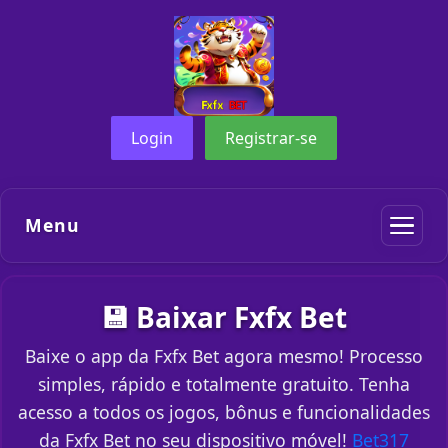
Login
Registrar-se
Menu
💾 Baixar Fxfx Bet
Baixe o app da Fxfx Bet agora mesmo! Processo
simples, rápido e totalmente gratuito. Tenha
acesso a todos os jogos, bônus e funcionalidades
da Fxfx Bet no seu dispositivo móvel!
Bet317