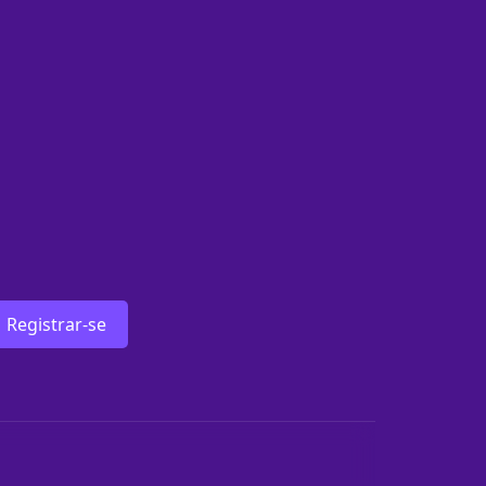
Registrar-se