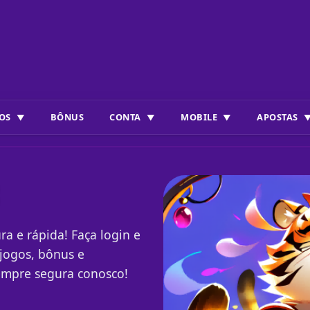
OS
BÔNUS
CONTA
MOBILE
APOSTAS
ra e rápida! Faça login e
jogos, bônus e
sempre segura conosco!