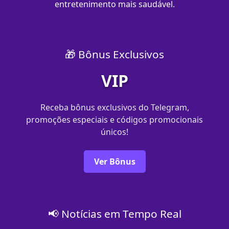
entretenimento mais saudável.
🎁 Bônus Exclusivos
VIP
Receba bônus exclusivos do Telegram,
promoções especiais e códigos promocionais
únicos!
Ver Bônus
📢 Notícias em Tempo Real