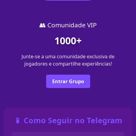
👥 Comunidade VIP
1000+
Junte-se a uma comunidade exclusiva de
jogadores e compartilhe experiências!
Entrar Grupo
📱 Como Seguir no Telegram