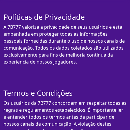
Políticas de Privacidade
A 7B777 valoriza a privacidade de seus usuários e está
empenhada em proteger todas as informações
pessoais fornecidas durante o uso de nossos canais de
comunicação. Todos os dados coletados são utilizados
exclusivamente para fins de melhoria contínua da
experiência de nossos jogadores.
Termos e Condições
Os usuários da 7B777 concordam em respeitar todas as
regras e regulamentos estabelecidos. É importante ler
e entender todos os termos antes de participar de
nossos canais de comunicação. A violação destes