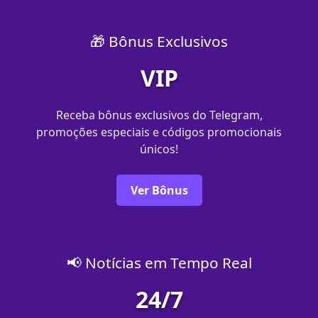
🎁 Bônus Exclusivos
VIP
Receba bônus exclusivos do Telegram,
promoções especiais e códigos promocionais
únicos!
Ver Bônus
📢 Notícias em Tempo Real
24/7