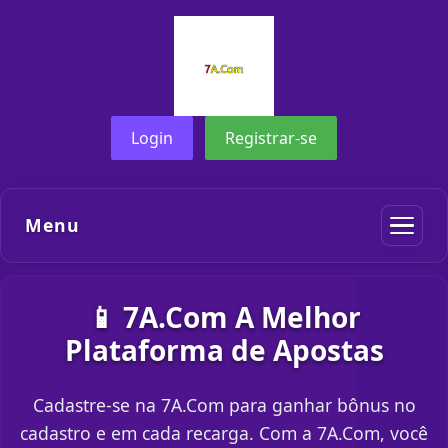
Login
Registrar-se
Menu
📱 7A.Com A Melhor
Plataforma de Apostas
Cadastre-se na 7A.Com para ganhar bônus no
cadastro e em cada recarga. Com a 7A.Com, você