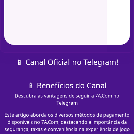
📱 Canal Oficial no Telegram!
📱 Benefícios do Canal
Descubra as vantagens de seguir a 7A.Com no
Telegram
Este artigo aborda os diversos métodos de pagamento
disponíveis no 7A.Com, destacando a importância da
segurança, taxas e conveniência na experiência de jogo