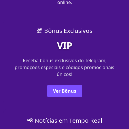
online.
🎁 Bônus Exclusivos
VIP
Receba bônus exclusivos do Telegram,
promoções especiais e códigos promocionais
únicos!
Ver Bônus
📢 Notícias em Tempo Real