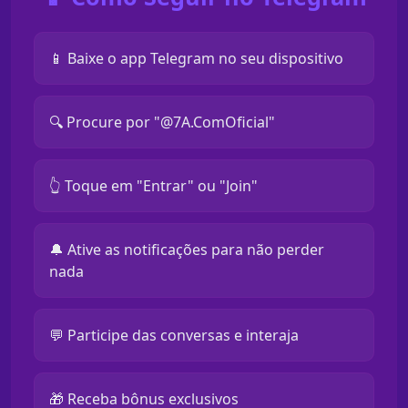
📱 Baixe o app Telegram no seu dispositivo
🔍 Procure por "@7A.ComOficial"
👆 Toque em "Entrar" ou "Join"
🔔 Ative as notificações para não perder
nada
💬 Participe das conversas e interaja
🎁 Receba bônus exclusivos