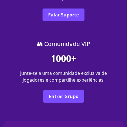
Falar Suporte
👥 Comunidade VIP
1000+
Junte-se a uma comunidade exclusiva de
jogadores e compartilhe experiências!
Entrar Grupo