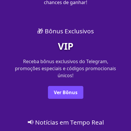
chances de ganhar!
🎁 Bônus Exclusivos
VIP
Receba bônus exclusivos do Telegram,
promoções especiais e códigos promocionais
únicos!
Ver Bônus
📢 Notícias em Tempo Real