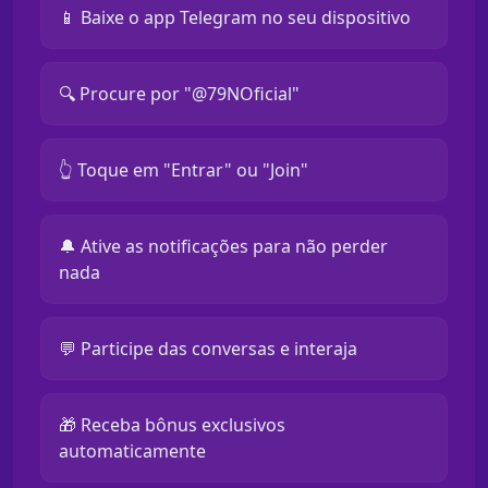
📱 Baixe o app Telegram no seu dispositivo
🔍 Procure por "@79NOficial"
👆 Toque em "Entrar" ou "Join"
🔔 Ative as notificações para não perder
nada
💬 Participe das conversas e interaja
🎁 Receba bônus exclusivos
automaticamente