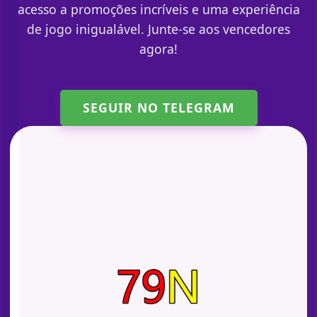
acesso a promoções incríveis e uma experiência
de jogo inigualável. Junte-se aos vencedores
agora!
SEGUIR NO TELEGRAM