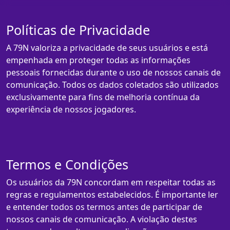
Políticas de Privacidade
A 79N valoriza a privacidade de seus usuários e está
empenhada em proteger todas as informações
pessoais fornecidas durante o uso de nossos canais de
comunicação. Todos os dados coletados são utilizados
exclusivamente para fins de melhoria contínua da
experiência de nossos jogadores.
Termos e Condições
Os usuários da 79N concordam em respeitar todas as
regras e regulamentos estabelecidos. É importante ler
e entender todos os termos antes de participar de
nossos canais de comunicação. A violação destes