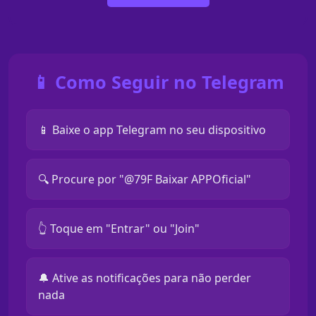
📱 Como Seguir no Telegram
📱 Baixe o app Telegram no seu dispositivo
🔍 Procure por "@79F Baixar APPOficial"
👆 Toque em "Entrar" ou "Join"
🔔 Ative as notificações para não perder
nada