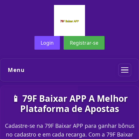
Login
Registrar-se
Menu
📱 79F Baixar APP A Melhor
Plataforma de Apostas
Cadastre-se na 79F Baixar APP para ganhar bônus
no cadastro e em cada recarga. Com a 79F Baixar