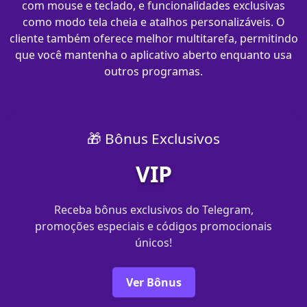
com mouse e teclado, e funcionalidades exclusivas
como modo tela cheia e atalhos personalizáveis. O
cliente também oferece melhor multitarefa, permitindo
que você mantenha o aplicativo aberto enquanto usa
outros programas.
🎁 Bônus Exclusivos
VIP
Receba bônus exclusivos do Telegram,
promoções especiais e códigos promocionais
únicos!
Ver Bônus