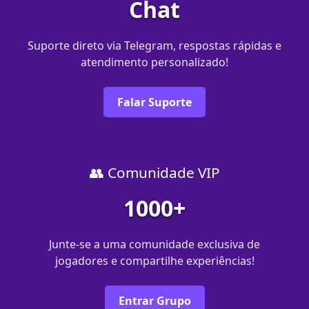
Chat
Suporte direto via Telegram, respostas rápidas e
atendimento personalizado!
Falar Suporte
👥 Comunidade VIP
1000+
Junte-se a uma comunidade exclusiva de
jogadores e compartilhe experiências!
Entrar Grupo