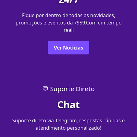
Fique por dentro de todas as novidades,
promoções e eventos da 7959.Com em tempo
real!
Ver Notícias
💬 Suporte Direto
Chat
Suporte direto via Telegram, respostas rápidas e
atendimento personalizado!