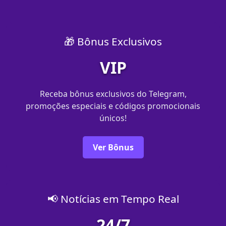
🎁 Bônus Exclusivos
VIP
Receba bônus exclusivos do Telegram,
promoções especiais e códigos promocionais
únicos!
Ver Bônus
📢 Notícias em Tempo Real
24/7