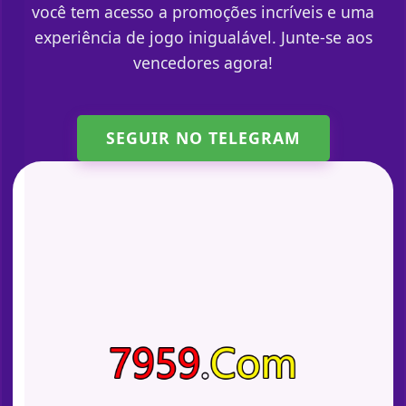
você tem acesso a promoções incríveis e uma
experiência de jogo inigualável. Junte-se aos
vencedores agora!
SEGUIR NO TELEGRAM