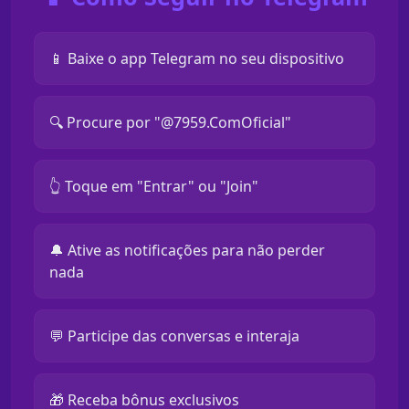
📱 Baixe o app Telegram no seu dispositivo
🔍 Procure por "@7959.ComOficial"
👆 Toque em "Entrar" ou "Join"
🔔 Ative as notificações para não perder
nada
💬 Participe das conversas e interaja
🎁 Receba bônus exclusivos