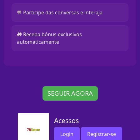
💬 Participe das conversas e interaja
🎁 Receba bônus exclusivos
automaticamente
SEGUIR AGORA
Acessos
Login
Registrar-se