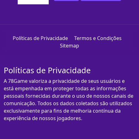
Políticas de Privacidade
Termos e Condições
Sitemap
Políticas de Privacidade
A 78Game valoriza a privacidade de seus usuários e
está empenhada em proteger todas as informações
pessoais fornecidas durante o uso de nossos canais de
comunicação. Todos os dados coletados são utilizados
exclusivamente para fins de melhoria contínua da
experiência de nossos jogadores.