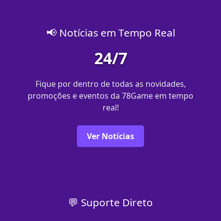
📢 Notícias em Tempo Real
24/7
Fique por dentro de todas as novidades,
promoções e eventos da 78Game em tempo
real!
Ver Notícias
💬 Suporte Direto