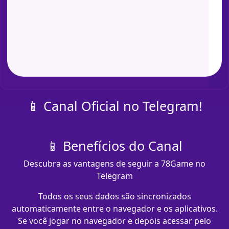
📱 Canal Oficial no Telegram!
📱 Benefícios do Canal
Descubra as vantagens de seguir a 78Game no
Telegram
Todos os seus dados são sincronizados
automaticamente entre o navegador e os aplicativos.
Se você jogar no navegador e depois acessar pelo