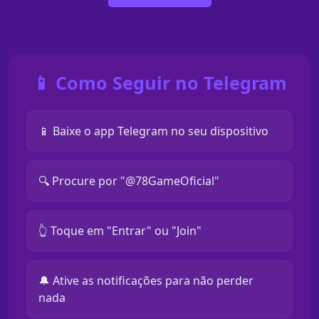
📱 Como Seguir no Telegram
📱 Baixe o app Telegram no seu dispositivo
🔍 Procure por "@78GameOficial"
👆 Toque em "Entrar" ou "Join"
🔔 Ative as notificações para não perder
nada