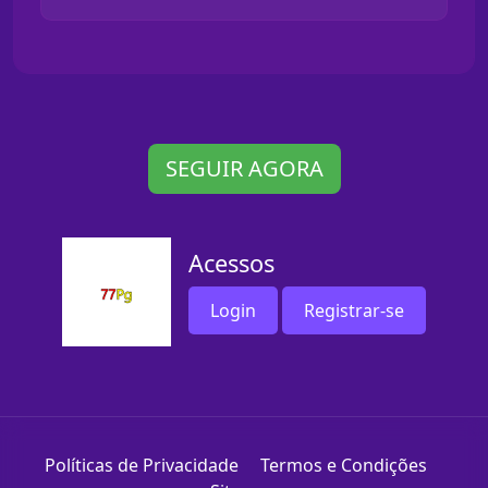
SEGUIR AGORA
Acessos
Login
Registrar-se
Políticas de Privacidade
Termos e Condições