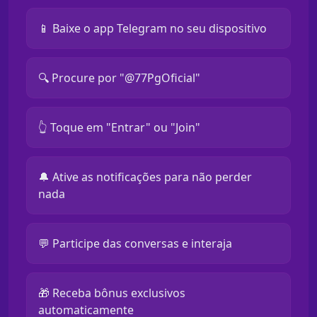
📱 Baixe o app Telegram no seu dispositivo
🔍 Procure por "@77PgOficial"
👆 Toque em "Entrar" ou "Join"
🔔 Ative as notificações para não perder
nada
💬 Participe das conversas e interaja
🎁 Receba bônus exclusivos
automaticamente