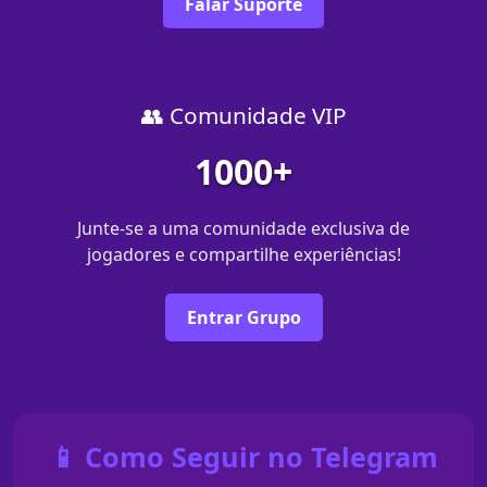
Falar Suporte
👥 Comunidade VIP
1000+
Junte-se a uma comunidade exclusiva de
jogadores e compartilhe experiências!
Entrar Grupo
📱 Como Seguir no Telegram