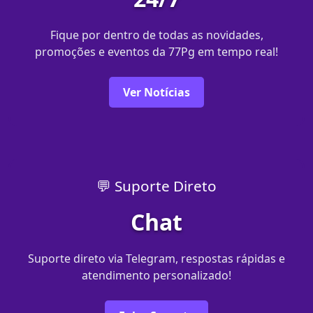
Fique por dentro de todas as novidades,
promoções e eventos da 77Pg em tempo real!
Ver Notícias
💬 Suporte Direto
Chat
Suporte direto via Telegram, respostas rápidas e
atendimento personalizado!