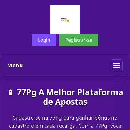
Login
Registrar-se
Menu
📱 77Pg A Melhor Plataforma
de Apostas
Cadastre-se na 77Pg para ganhar bônus no
cadastro e em cada recarga. Com a 77Pg, você