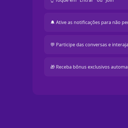
👆 Toque em "Entrar" ou "Join"
🔔 Ative as notificações para não p
💬 Participe das conversas e interaj
🎁 Receba bônus exclusivos autom