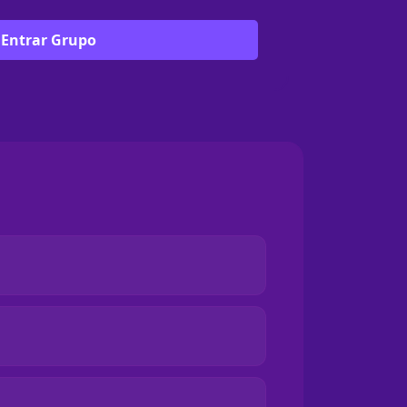
Entrar Grupo