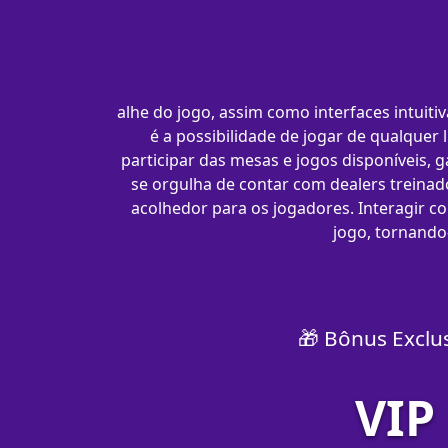
alhe do jogo, assim como interfaces intuit
é a possibilidade de jogar de qualquer
participar das mesas e jogos disponíveis, 
se orgulha de contar com dealers treina
acolhedor para os jogadores. Interagir co
jogo, tornando
🎁 Bônus Exclu
VIP