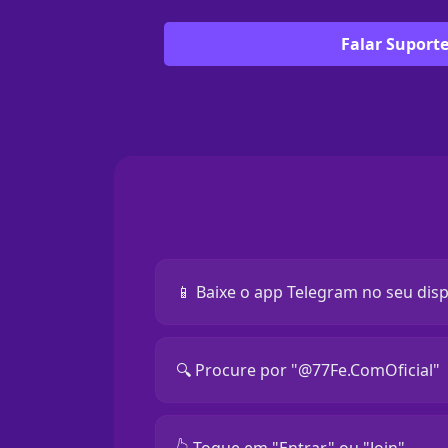
Falar Suport
📱 Baixe o app Telegram no seu disp
🔍 Procure por "@77Fe.ComOficial"