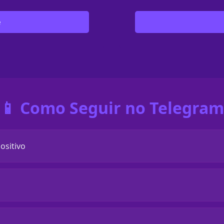
e
📱 Como Seguir no Telegram
ositivo