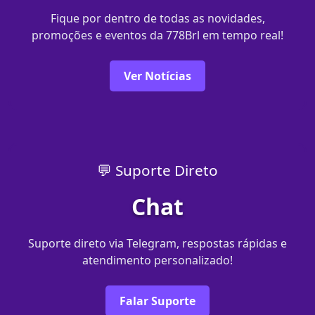
Fique por dentro de todas as novidades,
promoções e eventos da 778Brl em tempo real!
Ver Notícias
💬 Suporte Direto
Chat
Suporte direto via Telegram, respostas rápidas e
atendimento personalizado!
Falar Suporte