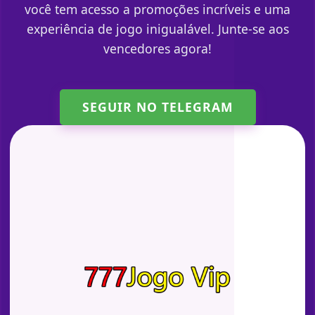
você tem acesso a promoções incríveis e uma
experiência de jogo inigualável. Junte-se aos
vencedores agora!
SEGUIR NO TELEGRAM