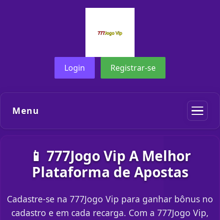
Login
Registrar-se
Menu
📱 777Jogo Vip A Melhor
Plataforma de Apostas
Cadastre-se na 777Jogo Vip para ganhar bônus no
cadastro e em cada recarga. Com a 777Jogo Vip,