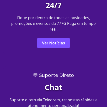
24/7
Fique por dentro de todas as novidades,
promoções e eventos da 777G Paga em tempo
real!
Ver Notícias
💬 Suporte Direto
Chat
Suporte direto via Telegram, respostas rápidas e
atendimento personalizado!