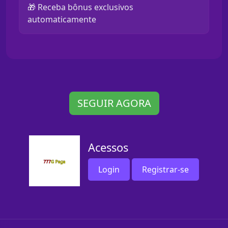
🎁 Receba bônus exclusivos
automaticamente
SEGUIR AGORA
Acessos
Login
Registrar-se