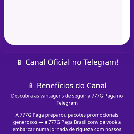
📱 Canal Oficial no Telegram!
📱 Benefícios do Canal
Descubra as vantagens de seguir a 777G Paga no
Telegram
A 777G Paga preparou pacotes promocionais
generosos — a 777G Paga Brasil convida você a
embarcar numa jornada de riqueza com nossos