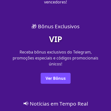
vencedores!
🎁 Bônus Exclusivos
VIP
Receba bônus exclusivos do Telegram,
promoções especiais e códigos promocionais
únicos!
Ver Bônus
📢 Notícias em Tempo Real