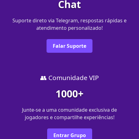
Chat
Suporte direto via Telegram, respostas rápidas e
atendimento personalizado!
Falar Suporte
👥 Comunidade VIP
1000+
Junte-se a uma comunidade exclusiva de
jogadores e compartilhe experiências!
Entrar Grupo