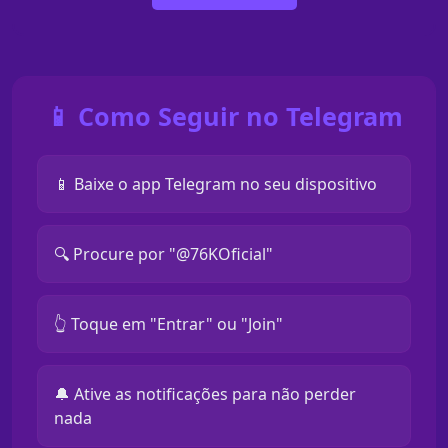
📱 Como Seguir no Telegram
📱 Baixe o app Telegram no seu dispositivo
🔍 Procure por "@76KOficial"
👆 Toque em "Entrar" ou "Join"
🔔 Ative as notificações para não perder
nada