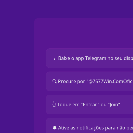
📱 Baixe o app Telegram no seu disp
🔍 Procure por "@7577Win.ComOfici
👆 Toque em "Entrar" ou "Join"
🔔 Ative as notificações para não p