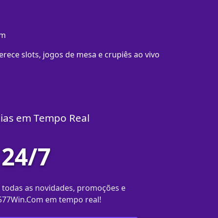
am
rece slots, jogos de mesa e crupiês ao vivo
cias em Tempo Real
24/7
e todas as novidades, promoções e
577Win.Com em tempo real!