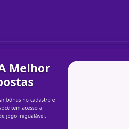
A Melhor
postas
ar bônus no cadastro e
você tem acesso a
e jogo inigualável.