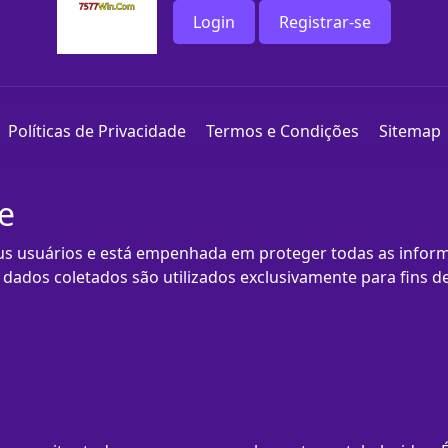
Login
Registrar-se
Políticas de Privacidade
Termos e Condições
Sitemap
de
eus usuários e está empenhada em proteger todas as infor
dados coletados são utilizados exclusivamente para fins d