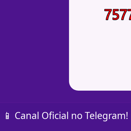
📱 Canal Oficial no Telegram!