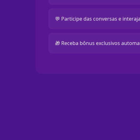
💬 Participe das conversas e interaj
🎁 Receba bônus exclusivos autom