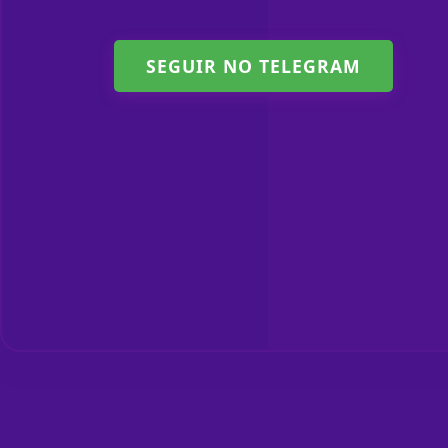
SEGUIR NO TELEGRAM