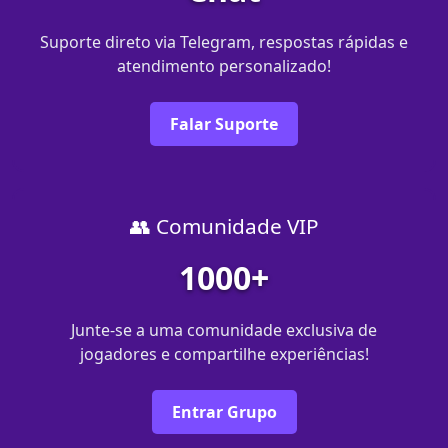
Suporte direto via Telegram, respostas rápidas e
atendimento personalizado!
Falar Suporte
👥 Comunidade VIP
1000+
Junte-se a uma comunidade exclusiva de
jogadores e compartilhe experiências!
Entrar Grupo