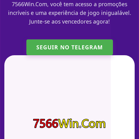
7566Win.Com, você tem acesso a promoções
incríveis e uma experiência de jogo inigualável.
Junte-se aos vencedores agora!
SEGUIR NO TELEGRAM