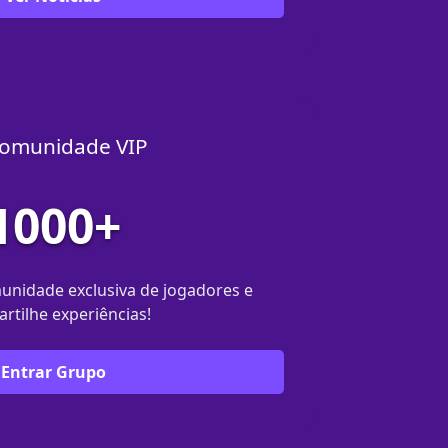
Comunidade VIP
1000+
unidade exclusiva de jogadores e
rtilhe experiências!
Entrar Grupo