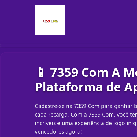
📱 7359 Com A M
Plataforma de A
Cadastre-se na 7359 Com para ganhar 
cada recarga. Com a 7359 Com, você t
incríveis e uma experiência de jogo inig
vencedores agora!