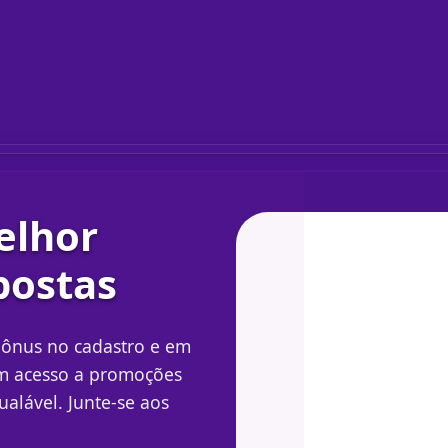
elhor
postas
bônus no cadastro e em
em acesso a promoções
ualável. Junte-se aos