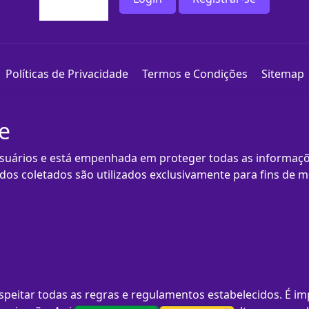
Políticas de Privacidade
Termos e Condições
Sitemap
de
 usuários e está empenhada em proteger todas as informaçõ
os coletados são utilizados exclusivamente para fins de m
eitar todas as regras e regulamentos estabelecidos. É im