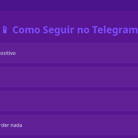
📱 Como Seguir no Telegram
ositivo
erder nada