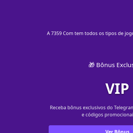
A 7359 Com tem todos os tipos de jogo
🎁 Bônus Exclu
VIP
Receba bônus exclusivos do Telegra
e códigos promocionai
Ver Bônus