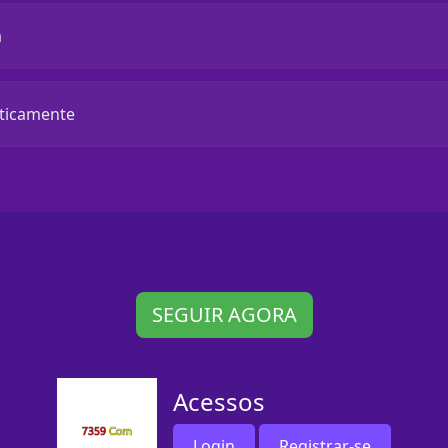
a
aticamente
SEGUIR AGORA
Acessos
Login
Registrar-se