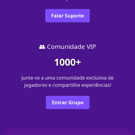
Falar Suporte
👥 Comunidade VIP
1000+
Junte-se a uma comunidade exclusiva de
jogadores e compartilhe experiências!
Entrar Grupo