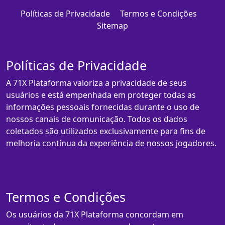
Políticas de Privacidade
Termos e Condições
Sitemap
Políticas de Privacidade
A 71X Plataforma valoriza a privacidade de seus
usuários e está empenhada em proteger todas as
informações pessoais fornecidas durante o uso de
nossos canais de comunicação. Todos os dados
coletados são utilizados exclusivamente para fins de
melhoria contínua da experiência de nossos jogadores.
Termos e Condições
Os usuários da 71X Plataforma concordam em