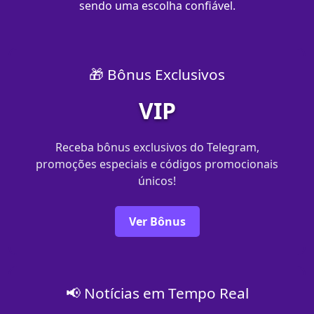
sendo uma escolha confiável.
🎁 Bônus Exclusivos
VIP
Receba bônus exclusivos do Telegram,
promoções especiais e códigos promocionais
únicos!
Ver Bônus
📢 Notícias em Tempo Real