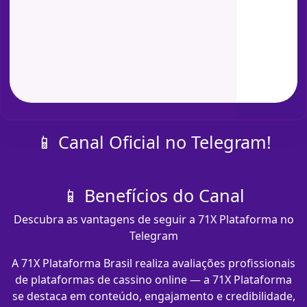
📱 Canal Oficial no Telegram!
📱 Benefícios do Canal
Descubra as vantagens de seguir a 71X Plataforma no
Telegram
A 71X Plataforma Brasil realiza avaliações profissionais
de plataformas de cassino online — a 71X Plataforma
se destaca em conteúdo, engajamento e credibilidade,