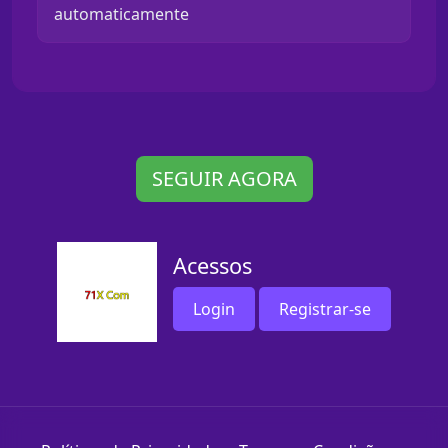
automaticamente
SEGUIR AGORA
Acessos
Login
Registrar-se