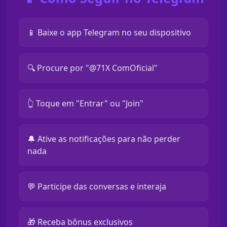
📱 Baixe o app Telegram no seu dispositivo
🔍 Procure por "@71X ComOficial"
👆 Toque em "Entrar" ou "Join"
🔔 Ative as notificações para não perder
nada
💬 Participe das conversas e interaja
🎁 Receba bônus exclusivos