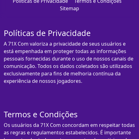
Políticas de Privacidade
Termos e Condições
Sitemap
Políticas de Privacidade
A 71X Com valoriza a privacidade de seus usuários e
está empenhada em proteger todas as informações
pessoais fornecidas durante o uso de nossos canais de
comunicação. Todos os dados coletados são utilizados
exclusivamente para fins de melhoria contínua da
experiência de nossos jogadores.
Termos e Condições
Os usuários da 71X Com concordam em respeitar todas
as regras e regulamentos estabelecidos. É importante