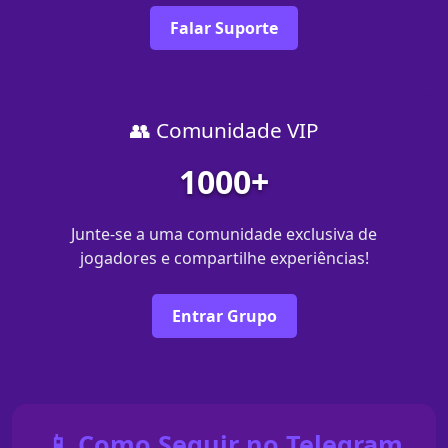
Falar Suporte
👥 Comunidade VIP
1000+
Junte-se a uma comunidade exclusiva de
jogadores e compartilhe experiências!
Entrar Grupo
📱 Como Seguir no Telegram