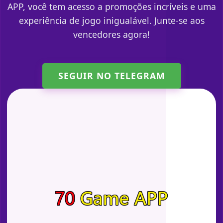
APP, você tem acesso a promoções incríveis e uma
experiência de jogo inigualável. Junte-se aos
vencedores agora!
SEGUIR NO TELEGRAM