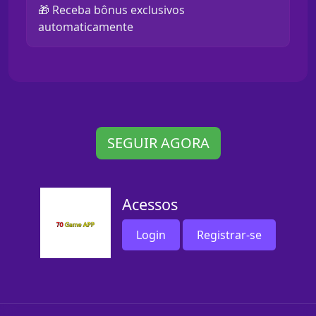
🎁 Receba bônus exclusivos
automaticamente
SEGUIR AGORA
Acessos
Login
Registrar-se