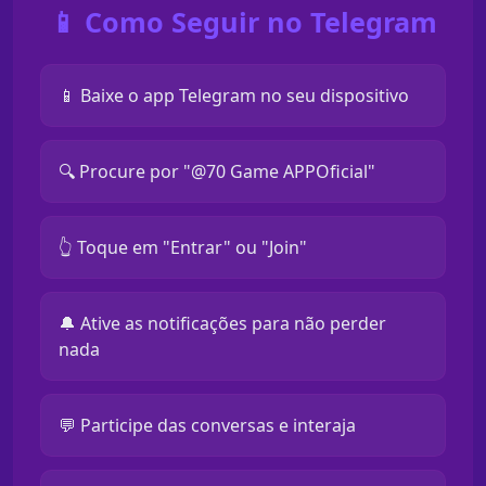
📱 Como Seguir no Telegram
📱 Baixe o app Telegram no seu dispositivo
🔍 Procure por "@70 Game APPOficial"
👆 Toque em "Entrar" ou "Join"
🔔 Ative as notificações para não perder
nada
💬 Participe das conversas e interaja