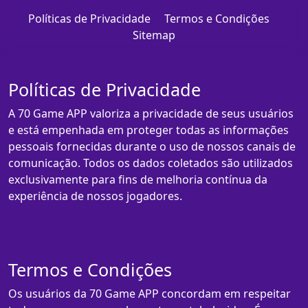
Políticas de Privacidade
Termos e Condições
Sitemap
Políticas de Privacidade
A 70 Game APP valoriza a privacidade de seus usuários
e está empenhada em proteger todas as informações
pessoais fornecidas durante o uso de nossos canais de
comunicação. Todos os dados coletados são utilizados
exclusivamente para fins de melhoria contínua da
experiência de nossos jogadores.
Termos e Condições
Os usuários da 70 Game APP concordam em respeitar