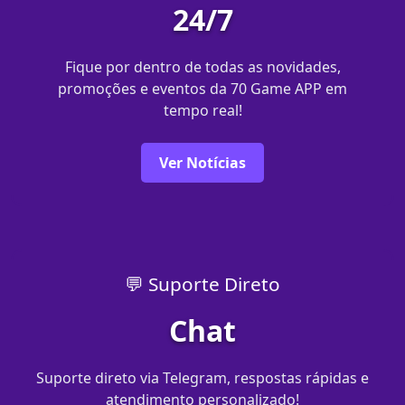
24/7
Fique por dentro de todas as novidades,
promoções e eventos da 70 Game APP em
tempo real!
Ver Notícias
💬 Suporte Direto
Chat
Suporte direto via Telegram, respostas rápidas e
atendimento personalizado!