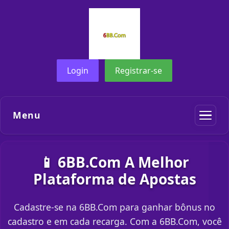
Login
Registrar-se
Menu
📱 6BB.Com A Melhor
Plataforma de Apostas
Cadastre-se na 6BB.Com para ganhar bônus no
cadastro e em cada recarga. Com a 6BB.Com, você