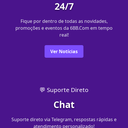
24/7
Fique por dentro de todas as novidades,
promoções e eventos da 6BB.Com em tempo
real!
Ver Notícias
💬 Suporte Direto
Chat
Suporte direto via Telegram, respostas rápidas e
atendimento personalizado!