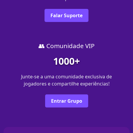
Falar Suporte
👥 Comunidade VIP
1000+
Junte-se a uma comunidade exclusiva de
jogadores e compartilhe experiências!
Entrar Grupo