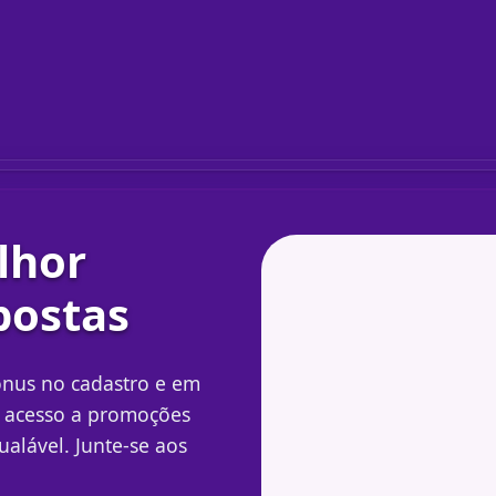
lhor
postas
ônus no cadastro e em
m acesso a promoções
ualável. Junte-se aos