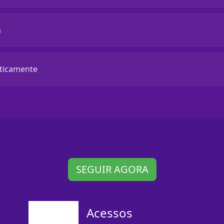
a
aticamente
SEGUIR AGORA
Acessos