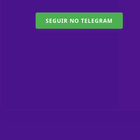
SEGUIR NO TELEGRAM