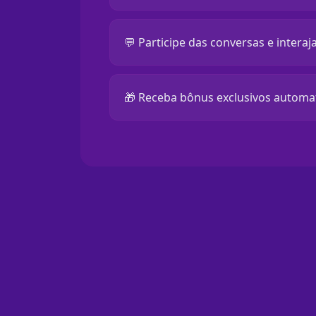
💬 Participe das conversas e interaj
🎁 Receba bônus exclusivos autom