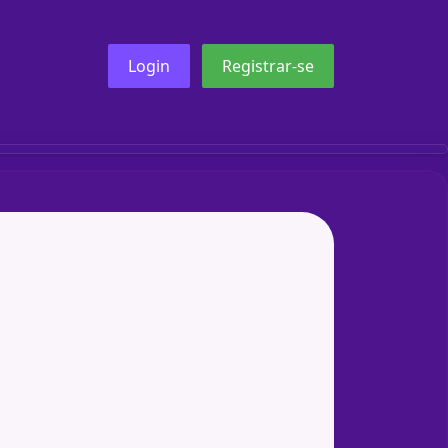
Login
Registrar-se