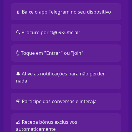
📱 Baixe o app Telegram no seu dispositivo
🔍 Procure por "@69KOficial"
👆 Toque em "Entrar" ou "Join"
🔔 Ative as notificações para não perder
nada
💬 Participe das conversas e interaja
🎁 Receba bônus exclusivos
automaticamente