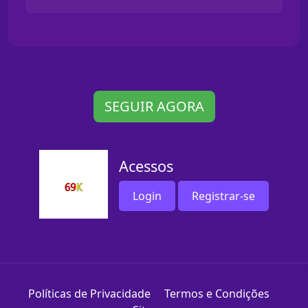
SEGUIR AGORA
Acessos
Login
Registrar-se
Políticas de Privacidade
Termos e Condições