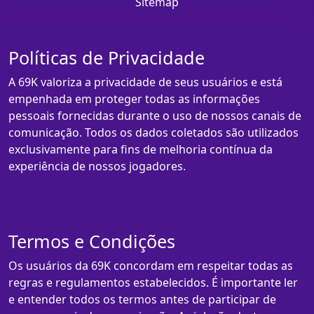
Sitemap
Políticas de Privacidade
A 69K valoriza a privacidade de seus usuários e está
empenhada em proteger todas as informações
pessoais fornecidas durante o uso de nossos canais de
comunicação. Todos os dados coletados são utilizados
exclusivamente para fins de melhoria contínua da
experiência de nossos jogadores.
Termos e Condições
Os usuários da 69K concordam em respeitar todas as
regras e regulamentos estabelecidos. É importante ler
e entender todos os termos antes de participar de