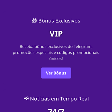
🎁 Bônus Exclusivos
VIP
Receba bônus exclusivos do Telegram,
promoções especiais e códigos promocionais
únicos!
Ver Bônus
📢 Notícias em Tempo Real
24/7