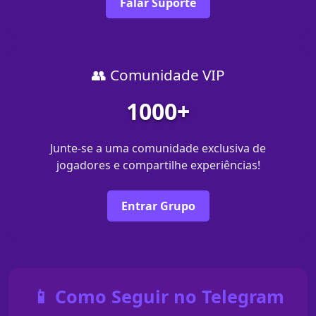
Falar Suporte
👥 Comunidade VIP
1000+
Junte-se a uma comunidade exclusiva de
jogadores e compartilhe experiências!
Entrar Grupo
📱 Como Seguir no Telegram