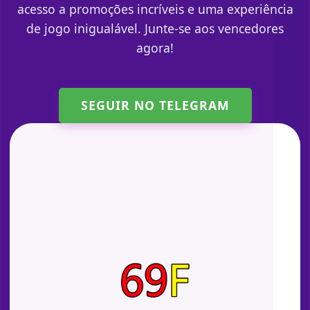
acesso a promoções incríveis e uma experiência
de jogo inigualável. Junte-se aos vencedores
agora!
SEGUIR NO TELEGRAM