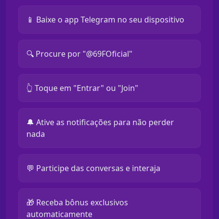
📱 Baixe o app Telegram no seu dispositivo
🔍 Procure por "@69FOficial"
👆 Toque em "Entrar" ou "Join"
🔔 Ative as notificações para não perder
nada
💬 Participe das conversas e interaja
🎁 Receba bônus exclusivos
automaticamente