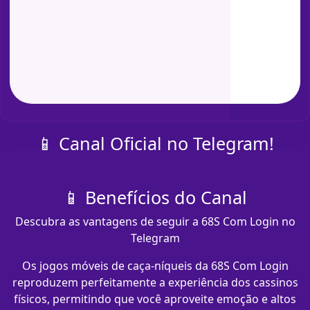
📱 Canal Oficial no Telegram!
📱 Benefícios do Canal
Descubra as vantagens de seguir a 68S Com Login no
Telegram
Os jogos móveis de caça-níqueis da 68S Com Login
reproduzem perfeitamente a experiência dos cassinos
físicos, permitindo que você aproveite emoção e altos