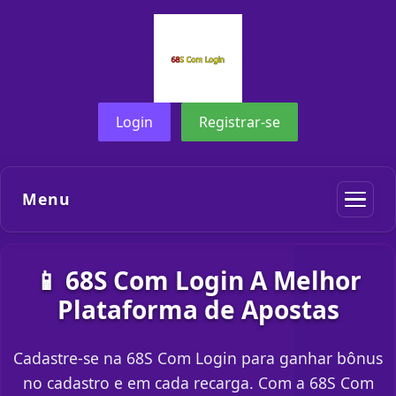
Login
Registrar-se
Menu
📱 68S Com Login A Melhor
Plataforma de Apostas
Cadastre-se na 68S Com Login para ganhar bônus
no cadastro e em cada recarga. Com a 68S Com