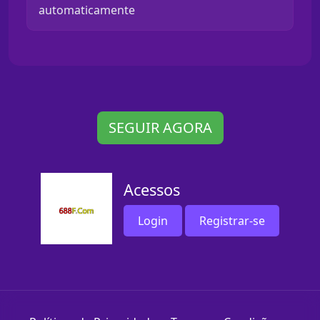
automaticamente
SEGUIR AGORA
Acessos
Login
Registrar-se