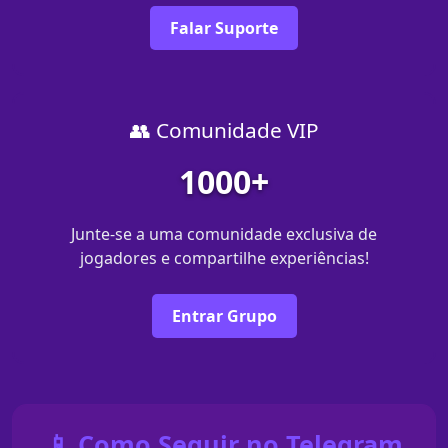
Falar Suporte
👥 Comunidade VIP
1000+
Junte-se a uma comunidade exclusiva de
jogadores e compartilhe experiências!
Entrar Grupo
📱 Como Seguir no Telegram