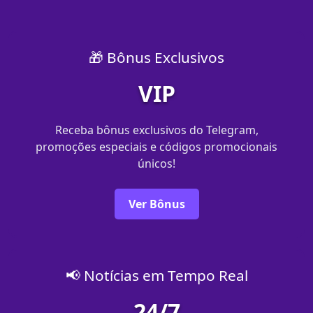
🎁 Bônus Exclusivos
VIP
Receba bônus exclusivos do Telegram,
promoções especiais e códigos promocionais
únicos!
Ver Bônus
📢 Notícias em Tempo Real
24/7