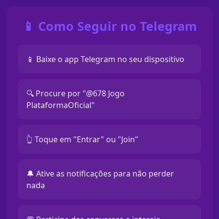
📱 Como Seguir no Telegram
📱 Baixe o app Telegram no seu dispositivo
🔍 Procure por "@678 Jogo
PlataformaOficial"
👆 Toque em "Entrar" ou "Join"
🔔 Ative as notificações para não perder
nada