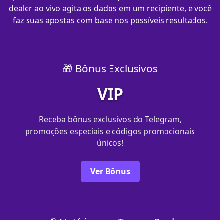
dealer ao vivo agita os dados em um recipiente, e você
faz suas apostas com base nos possíveis resultados.
🎁 Bônus Exclusivos
VIP
Receba bônus exclusivos do Telegram,
promoções especiais e códigos promocionais
únicos!
Ver Bônus