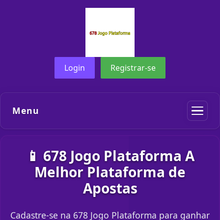
Login
Registrar-se
Menu
📱 678 Jogo Plataforma A
Melhor Plataforma de
Apostas
Cadastre-se na 678 Jogo Plataforma para ganhar