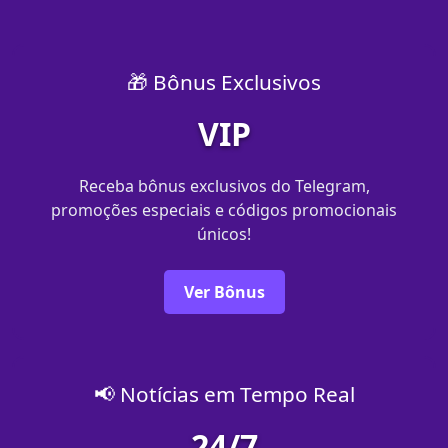
🎁 Bônus Exclusivos
VIP
Receba bônus exclusivos do Telegram,
promoções especiais e códigos promocionais
únicos!
Ver Bônus
📢 Notícias em Tempo Real
24/7