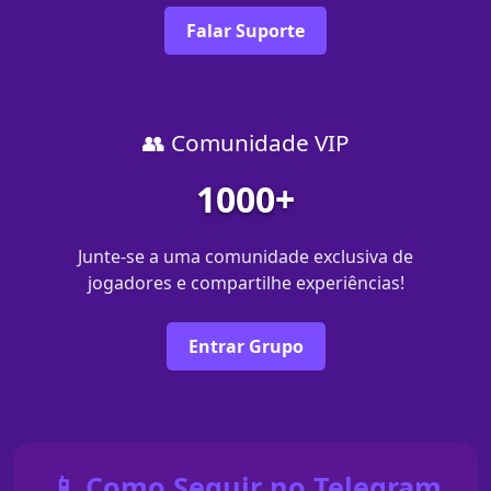
Falar Suporte
👥 Comunidade VIP
1000+
Junte-se a uma comunidade exclusiva de
jogadores e compartilhe experiências!
Entrar Grupo
📱 Como Seguir no Telegram