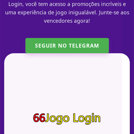
Login, você tem acesso a promoções incríveis e
uma experiência de jogo inigualável. Junte-se aos
vencedores agora!
SEGUIR NO TELEGRAM