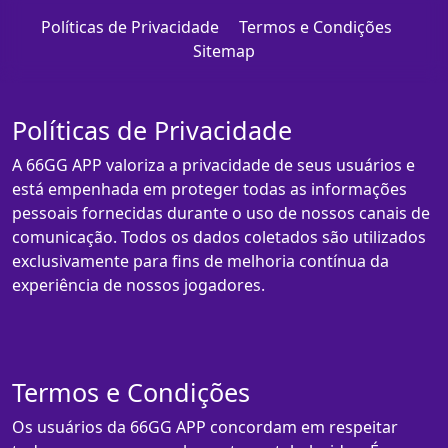
Políticas de Privacidade
Termos e Condições
Sitemap
Políticas de Privacidade
A 66GG APP valoriza a privacidade de seus usuários e
está empenhada em proteger todas as informações
pessoais fornecidas durante o uso de nossos canais de
comunicação. Todos os dados coletados são utilizados
exclusivamente para fins de melhoria contínua da
experiência de nossos jogadores.
Termos e Condições
Os usuários da 66GG APP concordam em respeitar