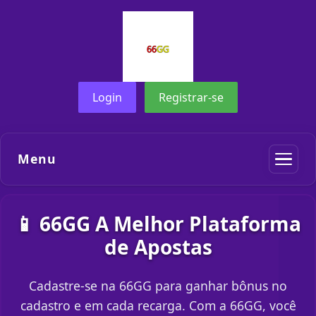
Login
Registrar-se
Menu
📱 66GG A Melhor Plataforma
de Apostas
Cadastre-se na 66GG para ganhar bônus no
cadastro e em cada recarga. Com a 66GG, você