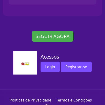
SEGUIR AGORA
Acessos
Login
Registrar-se
Políticas de Privacidade
Termos e Condições