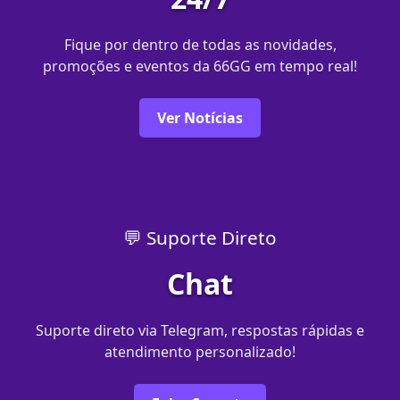
Fique por dentro de todas as novidades,
promoções e eventos da 66GG em tempo real!
Ver Notícias
💬 Suporte Direto
Chat
Suporte direto via Telegram, respostas rápidas e
atendimento personalizado!