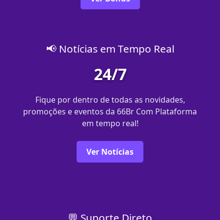
📢 Notícias em Tempo Real
24/7
Fique por dentro de todas as novidades,
promoções e eventos da 66Br Com Plataforma
em tempo real!
Ver Notícias
💬 Suporte Direto