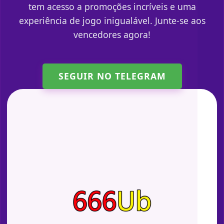
tem acesso a promoções incríveis e uma
experiência de jogo inigualável. Junte-se aos
vencedores agora!
SEGUIR NO TELEGRAM