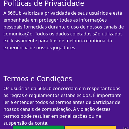
Políticas de Privacidade
A 666Ub valoriza a privacidade de seus usuários e está
empenhada em proteger todas as informações
pessoais fornecidas durante o uso de nossos canais de
comunicação. Todos os dados coletados são utilizados
exclusivamente para fins de melhoria contínua da
experiência de nossos jogadores.
Termos e Condições
Os usuários da 666Ub concordam em respeitar todas
as regras e regulamentos estabelecidos. É importante
ler e entender todos os termos antes de participar de
nossos canais de comunicação. A violação destes
termos pode resultar em penalizações ou na
suspensão da conta.