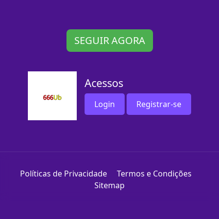
SEGUIR AGORA
Acessos
Login
Registrar-se
Políticas de Privacidade
Termos e Condições
Sitemap