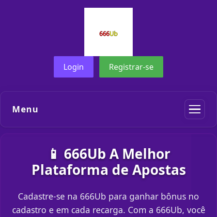
Login
Registrar-se
Menu
📱 666Ub A Melhor
Plataforma de Apostas
Cadastre-se na 666Ub para ganhar bônus no
cadastro e em cada recarga. Com a 666Ub, você