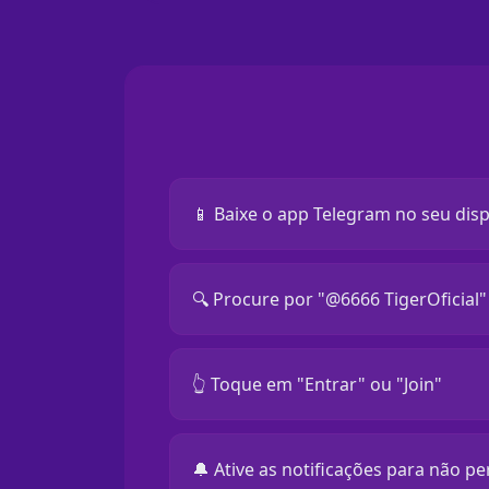
📱 Baixe o app Telegram no seu disp
🔍 Procure por "@6666 TigerOficial"
👆 Toque em "Entrar" ou "Join"
🔔 Ative as notificações para não p