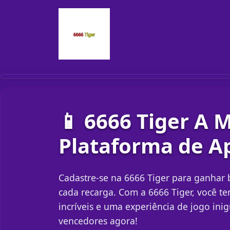
📱 6666 Tiger A 
Plataforma de A
Cadastre-se na 6666 Tiger para ganhar
cada recarga. Com a 6666 Tiger, você t
incríveis e uma experiência de jogo inig
vencedores agora!