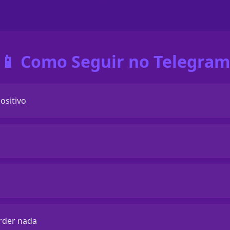
📱 Como Seguir no Telegram
ositivo
erder nada