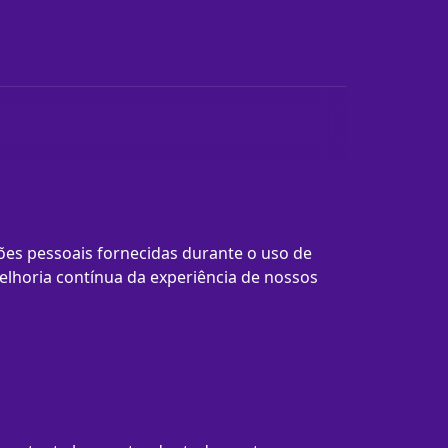
ões pessoais fornecidas durante o uso de
elhoria contínua da experiência de nossos