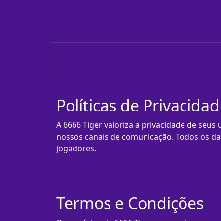
Políticas de Privacida
A 6666 Tiger valoriza a privacidade de seu
nossos canais de comunicação. Todos os dad
jogadores.
Termos e Condições