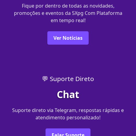
Fique por dentro de todas as novidades,
promoções e eventos da 5Xpg Com Plataforma
em tempo real!
Ver Notícias
💬 Suporte Direto
Chat
Suporte direto via Telegram, respostas rápidas e
atendimento personalizado!
Falar Suporte