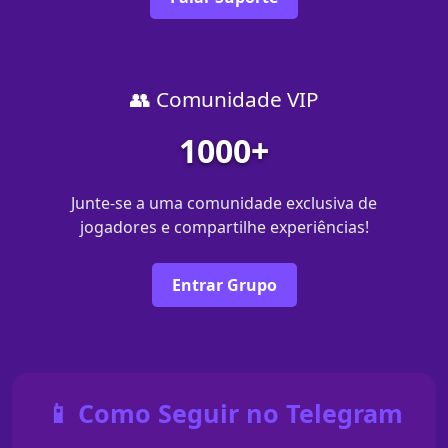
👥 Comunidade VIP
1000+
Junte-se a uma comunidade exclusiva de
jogadores e compartilhe experiências!
Entrar Grupo
📱 Como Seguir no Telegram