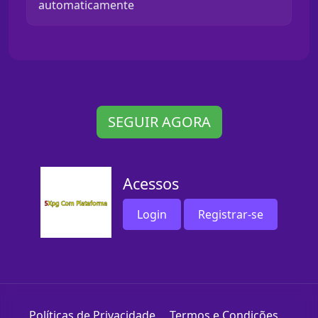
automaticamente
SEGUIR AGORA
Acessos
Login
Registrar-se
Políticas de Privacidade
Termos e Condições