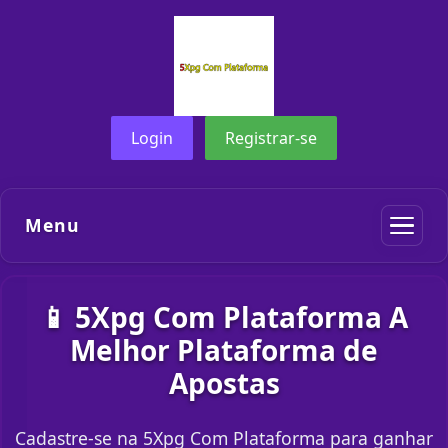
Login
Registrar-se
Menu
📱 5Xpg Com Plataforma A
Melhor Plataforma de
Apostas
Cadastre-se na 5Xpg Com Plataforma para ganhar