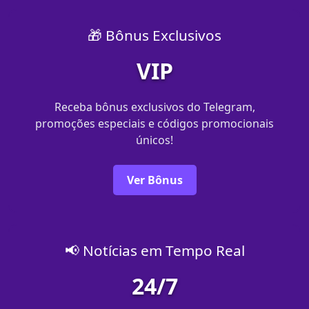
🎁 Bônus Exclusivos
VIP
Receba bônus exclusivos do Telegram,
promoções especiais e códigos promocionais
únicos!
Ver Bônus
📢 Notícias em Tempo Real
24/7