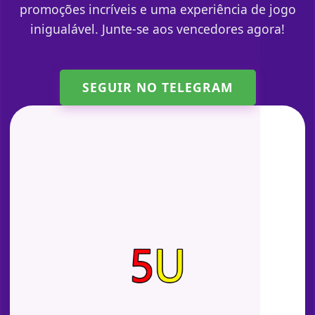
promoções incríveis e uma experiência de jogo
inigualável. Junte-se aos vencedores agora!
SEGUIR NO TELEGRAM