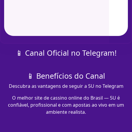
📱 Canal Oficial no Telegram!
📱 Benefícios do Canal
Descubra as vantagens de seguir a 5U no Telegram
O melhor site de cassino online do Brasil — 5U é
confiável, profissional e com apostas ao vivo em um
ambiente realista.