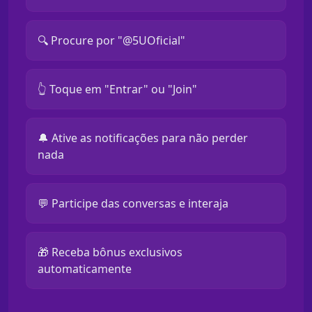
🔍 Procure por "@5UOficial"
👆 Toque em "Entrar" ou "Join"
🔔 Ative as notificações para não perder
nada
💬 Participe das conversas e interaja
🎁 Receba bônus exclusivos
automaticamente