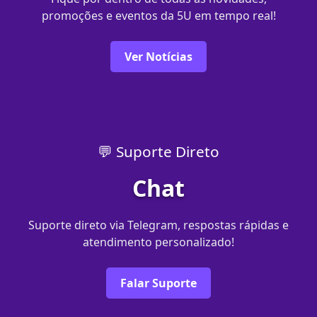
promoções e eventos da 5U em tempo real!
Ver Notícias
💬 Suporte Direto
Chat
Suporte direto via Telegram, respostas rápidas e
atendimento personalizado!
Falar Suporte