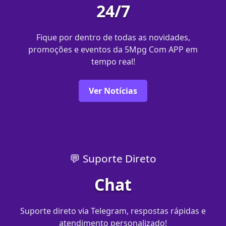
24/7
Fique por dentro de todas as novidades,
promoções e eventos da 5Mpg Com APP em
tempo real!
Ver Notícias
💬 Suporte Direto
Chat
Suporte direto via Telegram, respostas rápidas e
atendimento personalizado!