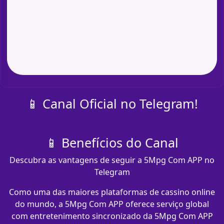
📱 Canal Oficial no Telegram!
📱 Benefícios do Canal
Descubra as vantagens de seguir a 5Mpg Com APP no
Telegram
Como uma das maiores plataformas de cassino online
do mundo, a 5Mpg Com APP oferece serviço global
com entretenimento sincronizado da 5Mpg Com APP