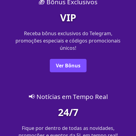
🎁 Bônus Exclusivos
VIP
Receba bônus exclusivos do Telegram,
promoções especiais e códigos promocionais
únicos!
Ver Bônus
📢 Notícias em Tempo Real
24/7
Fique por dentro de todas as novidades,
promoções e eventos da 5L em tempo real!