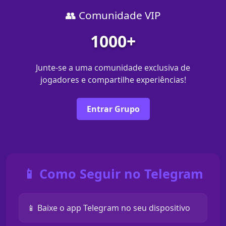
👥 Comunidade VIP
1000+
Junte-se a uma comunidade exclusiva de
jogadores e compartilhe experiências!
Entrar Grupo
📱 Como Seguir no Telegram
📱 Baixe o app Telegram no seu dispositivo