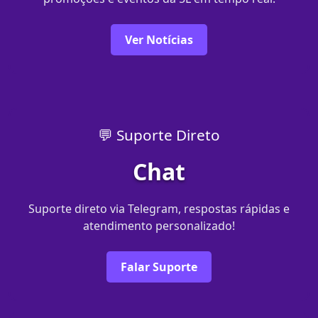
Ver Notícias
💬 Suporte Direto
Chat
Suporte direto via Telegram, respostas rápidas e
atendimento personalizado!
Falar Suporte