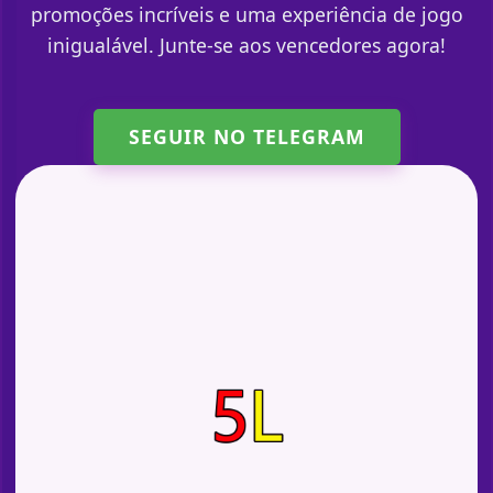
promoções incríveis e uma experiência de jogo
inigualável. Junte-se aos vencedores agora!
SEGUIR NO TELEGRAM