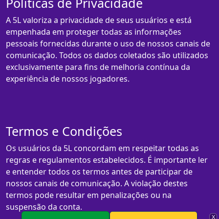
Políticas de Privacidade
A 5L valoriza a privacidade de seus usuários e está
empenhada em proteger todas as informações
pessoais fornecidas durante o uso de nossos canais de
comunicação. Todos os dados coletados são utilizados
exclusivamente para fins de melhoria contínua da
experiência de nossos jogadores.
Termos e Condições
Os usuários da 5L concordam em respeitar todas as
regras e regulamentos estabelecidos. É importante ler
e entender todos os termos antes de participar de
nossos canais de comunicação. A violação destes
termos pode resultar em penalizações ou na
suspensão da conta.
X