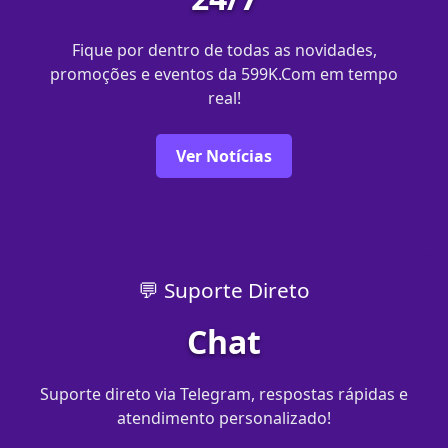
Fique por dentro de todas as novidades,
promoções e eventos da 599K.Com em tempo
real!
Ver Notícias
💬 Suporte Direto
Chat
Suporte direto via Telegram, respostas rápidas e
atendimento personalizado!