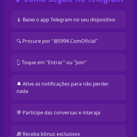
📱 Baixe o app Telegram no seu dispositivo
🔍 Procure por "@599K.ComOficial"
👆 Toque em "Entrar" ou "Join"
🔔 Ative as notificações para não perder
nada
💬 Participe das conversas e interaja
🎁 Receba bônus exclusivos