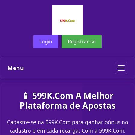
Login
Registrar-se
Menu
📱 599K.Com A Melhor
Plataforma de Apostas
Cadastre-se na 599K.Com para ganhar bônus no
cadastro e em cada recarga. Com a 599K.Com,