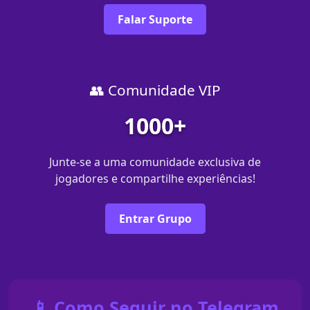
Falar Suporte
👥 Comunidade VIP
1000+
Junte-se a uma comunidade exclusiva de
jogadores e compartilhe experiências!
Entrar Grupo
📱 Como Seguir no Telegram