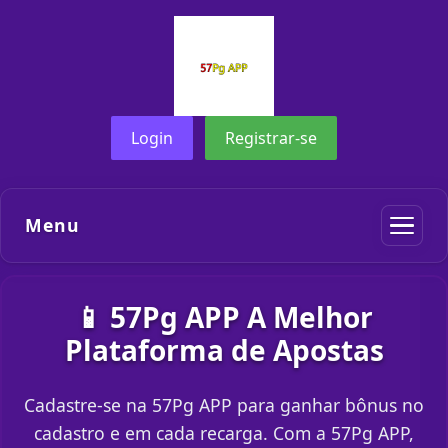
Login
Registrar-se
Menu
📱 57Pg APP A Melhor
Plataforma de Apostas
Cadastre-se na 57Pg APP para ganhar bônus no
cadastro e em cada recarga. Com a 57Pg APP,