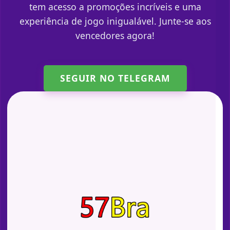
tem acesso a promoções incríveis e uma
experiência de jogo inigualável. Junte-se aos
vencedores agora!
SEGUIR NO TELEGRAM