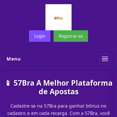
Login
Registrar-se
Menu
📱 57Bra A Melhor Plataforma
de Apostas
Cadastre-se na 57Bra para ganhar bônus no
cadastro e em cada recarga. Com a 57Bra, você