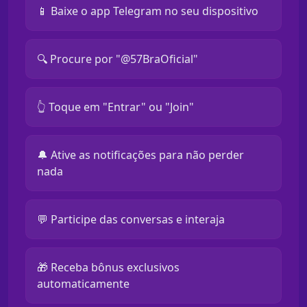
📱 Baixe o app Telegram no seu dispositivo
🔍 Procure por "@57BraOficial"
👆 Toque em "Entrar" ou "Join"
🔔 Ative as notificações para não perder
nada
💬 Participe das conversas e interaja
🎁 Receba bônus exclusivos
automaticamente