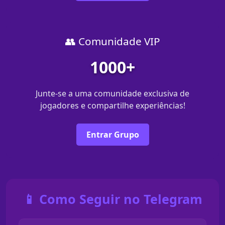
👥 Comunidade VIP
1000+
Junte-se a uma comunidade exclusiva de
jogadores e compartilhe experiências!
Entrar Grupo
📱 Como Seguir no Telegram