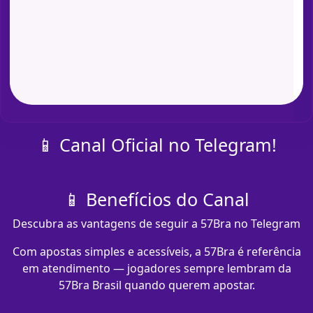
📱 Canal Oficial no Telegram!
📱 Benefícios do Canal
Descubra as vantagens de seguir a 57Bra no Telegram
Com apostas simples e acessíveis, a 57Bra é referência
em atendimento — jogadores sempre lembram da
57Bra Brasil quando querem apostar.