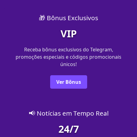
🎁 Bônus Exclusivos
VIP
Receba bônus exclusivos do Telegram,
promoções especiais e códigos promocionais
únicos!
Ver Bônus
📢 Notícias em Tempo Real
24/7