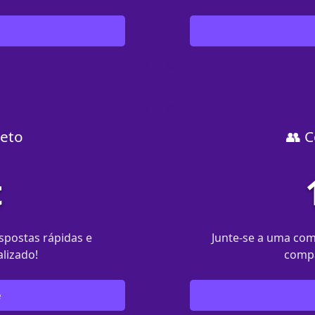
reto
👥 
t
espostas rápidas e
Junte-se a uma com
lizado!
compa
e