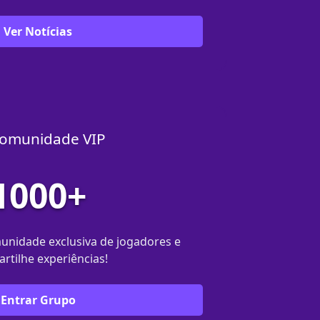
Ver Notícias
Comunidade VIP
1000+
unidade exclusiva de jogadores e
rtilhe experiências!
Entrar Grupo