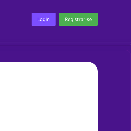
Login
Registrar-se