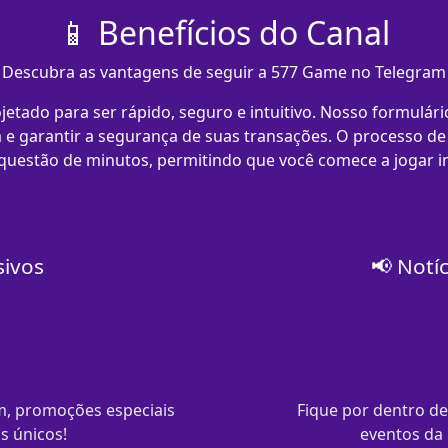
📱 Benefícios do Canal
Descubra as vantagens de seguir a 577 Game no Telegram
etado para ser rápido, seguro e intuitivo. Nosso formulári
a e garantir a segurança de suas transações. O processo d
questão de minutos, permitindo que você comece a jogar 
sivos
📢 Notí
m, promoções especiais
Fique por dentro d
s únicos!
eventos da