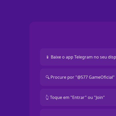
📱 Baixe o app Telegram no seu disp
🔍 Procure por "@577 GameOficial"
👆 Toque em "Entrar" ou "Join"