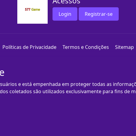
Acessos
Login
Registrar-se
Políticas de Privacidade
Termos e Condições
Sitemap
de
 usuários e está empenhada em proteger todas as informaçõ
os coletados são utilizados exclusivamente para fins de m