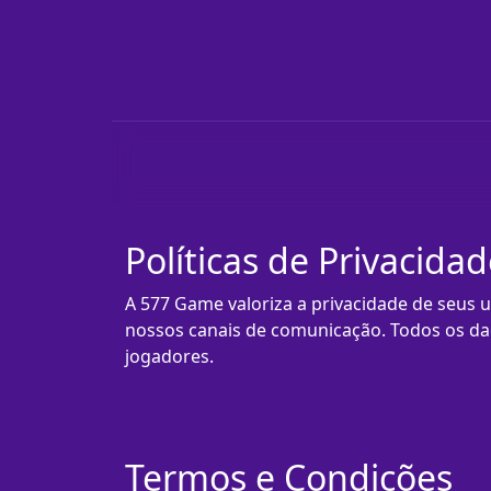
Políticas de Privacida
A 577 Game valoriza a privacidade de seus
nossos canais de comunicação. Todos os dad
jogadores.
Termos e Condições