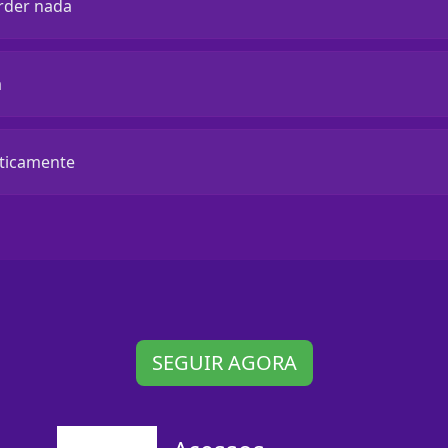
erder nada
a
aticamente
SEGUIR AGORA