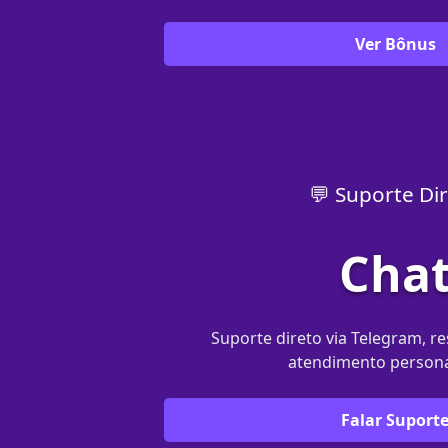
Ver Bônus
💬 Suporte Di
Cha
Suporte direto via Telegram, r
atendimento persona
Falar Suport