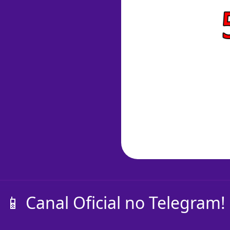
📱 Canal Oficial no Telegram!