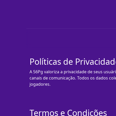
Políticas de Privacida
A 56Pg valoriza a privacidade de seus usuá
canais de comunicação. Todos os dados cole
jogadores.
Termos e Condições