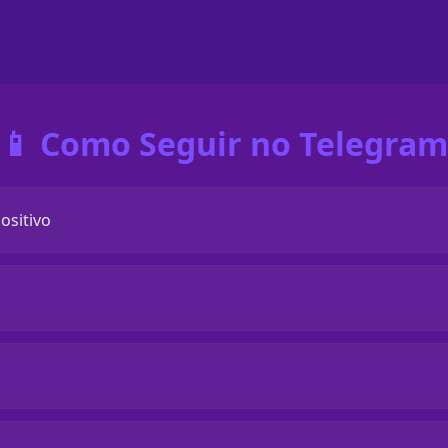
📱 Como Seguir no Telegram
ositivo