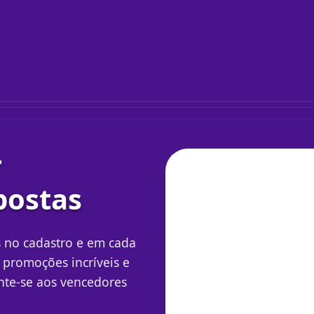
r
postas
 no cadastro e em cada
 promoções incríveis e
unte-se aos vencedores