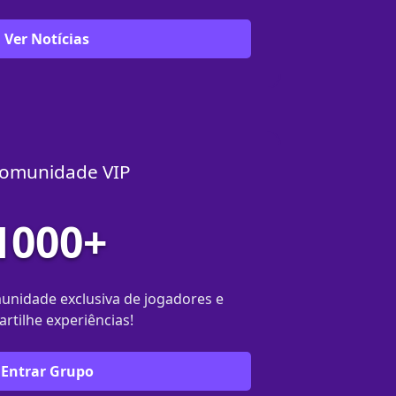
Ver Notícias
Comunidade VIP
1000+
unidade exclusiva de jogadores e
rtilhe experiências!
Entrar Grupo