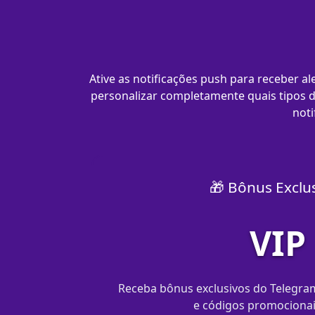
Ative as notificações push para receber a
personalizar completamente quais tipos d
noti
🎁 Bônus Exclu
VIP
Receba bônus exclusivos do Telegra
e códigos promocionai