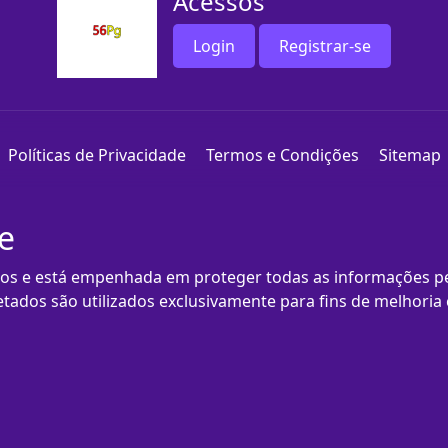
Acessos
Login
Registrar-se
Políticas de Privacidade
Termos e Condições
Sitemap
de
rios e está empenhada em proteger todas as informações p
tados são utilizados exclusivamente para fins de melhoria