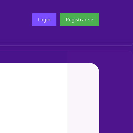
Login
Registrar-se