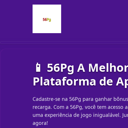
📱 56Pg A Melho
Plataforma de A
Cadastre-se na 56Pg para ganhar bônus
recarga. Com a 56Pg, você tem acesso a
uma experiência de jogo inigualável. J
agora!