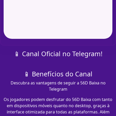
📱 Canal Oficial no Telegram!
📱 Benefícios do Canal
Descubra as vantagens de seguir a 56D Baixa no
Telegram
Os jogadores podem desfrutar do 56D Baixa com​ tanto
em dispositivos móveis quanto no desktop, graças à
interface otimizada para todas as plataformas. Além