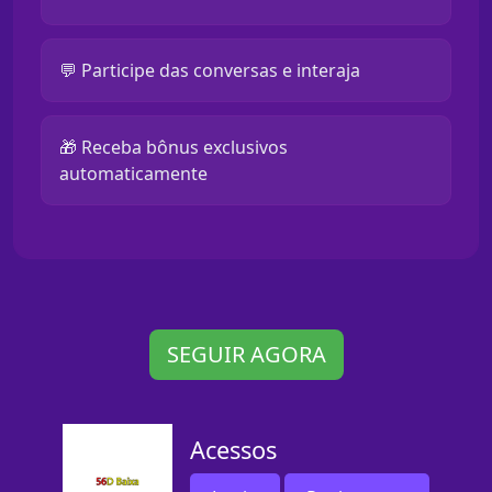
💬 Participe das conversas e interaja
🎁 Receba bônus exclusivos
automaticamente
SEGUIR AGORA
Acessos