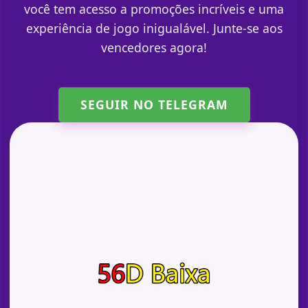
você tem acesso a promoções incríveis e uma
experiência de jogo inigualável. Junte-se aos
vencedores agora!
SEGUIR NO TELEGRAM