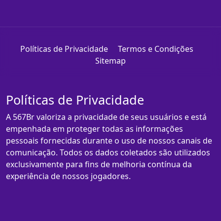
Políticas de Privacidade
Termos e Condições
Sitemap
Políticas de Privacidade
A 567Br valoriza a privacidade de seus usuários e está
empenhada em proteger todas as informações
pessoais fornecidas durante o uso de nossos canais de
comunicação. Todos os dados coletados são utilizados
exclusivamente para fins de melhoria contínua da
experiência de nossos jogadores.