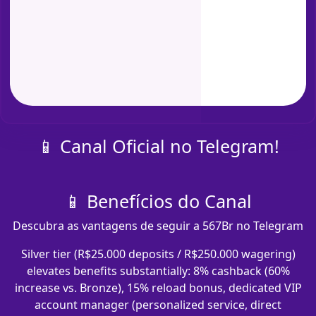
📱 Canal Oficial no Telegram!
📱 Benefícios do Canal
Descubra as vantagens de seguir a 567Br no Telegram
Silver tier (R$25.000 deposits / R$250.000 wagering)
elevates benefits substantially: 8% cashback (60%
increase vs. Bronze), 15% reload bonus, dedicated VIP
account manager (personalized service, direct