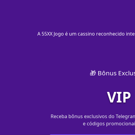
A 55XX Jogo é um cassino reconhecido inte
🎁 Bônus Exclu
VIP
Receba bônus exclusivos do Telegra
e códigos promocionai