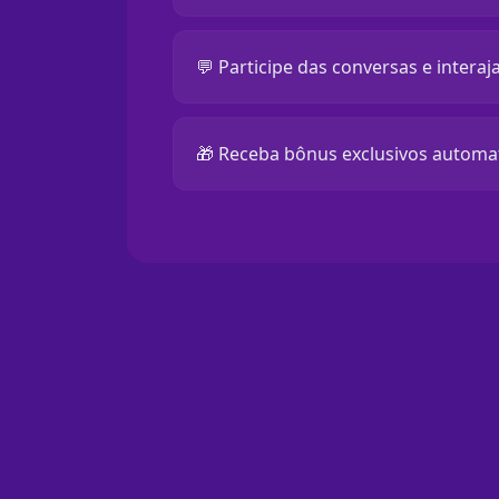
💬 Participe das conversas e interaj
🎁 Receba bônus exclusivos autom