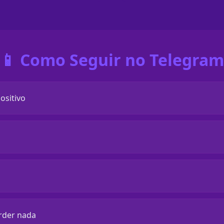
📱 Como Seguir no Telegram
ositivo
erder nada