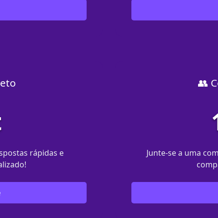
reto
👥 
t
espostas rápidas e
Junte-se a uma com
lizado!
compa
e