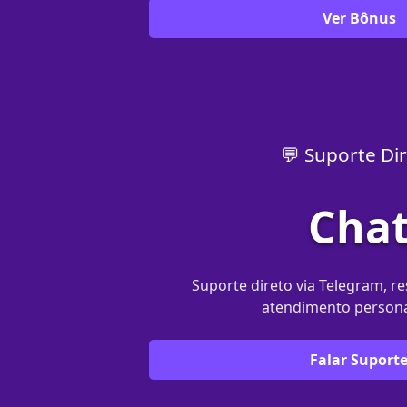
Ver Bônus
💬 Suporte Di
Cha
Suporte direto via Telegram, r
atendimento persona
Falar Suport