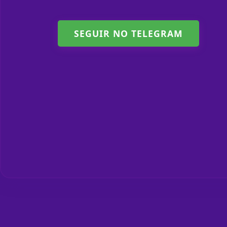
SEGUIR NO TELEGRAM