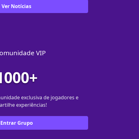
Ver Notícias
Comunidade VIP
1000+
unidade exclusiva de jogadores e
rtilhe experiências!
Entrar Grupo