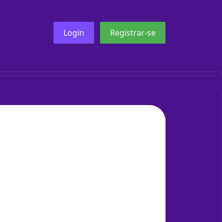
Login
Registrar-se