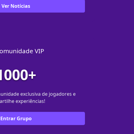
Ver Notícias
Comunidade VIP
1000+
unidade exclusiva de jogadores e
rtilhe experiências!
Entrar Grupo