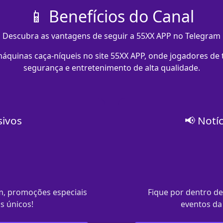
📱 Benefícios do Canal
Descubra as vantagens de seguir a 55XX APP no Telegram
máquinas caça-níqueis no site 55XX APP, onde jogadores de
segurança e entretenimento de alta qualidade.
sivos
📢 Notí
m, promoções especiais
Fique por dentro d
s únicos!
eventos da