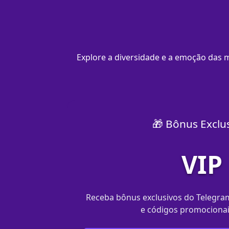
Explore a diversidade e a emoção das 
🎁 Bônus Exclu
VIP
Receba bônus exclusivos do Telegra
e códigos promocionai