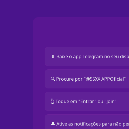
📱 Baixe o app Telegram no seu disp
🔍 Procure por "@55XX APPOficial"
👆 Toque em "Entrar" ou "Join"
🔔 Ative as notificações para não p