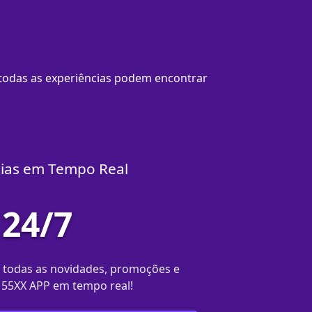
 todas as experiências podem encontrar
cias em Tempo Real
24/7
e todas as novidades, promoções e
 55XX APP em tempo real!