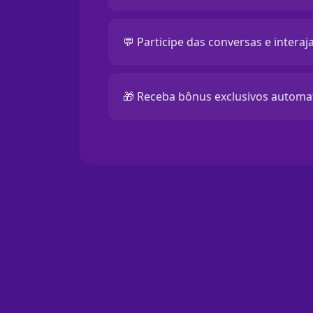
💬 Participe das conversas e interaj
🎁 Receba bônus exclusivos autom