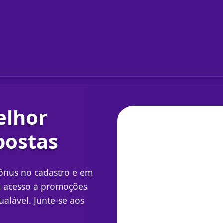
elhor
postas
ônus no cadastro e em
m acesso a promoções
ualável. Junte-se aos