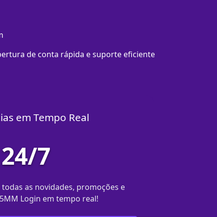
m
ertura de conta rápida e suporte eficiente
cias em Tempo Real
24/7
e todas as novidades, promoções e
55MM Login em tempo real!