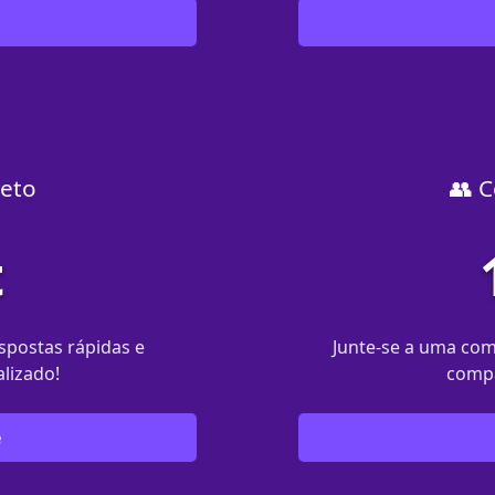
reto
👥 
t
espostas rápidas e
Junte-se a uma com
lizado!
compa
e