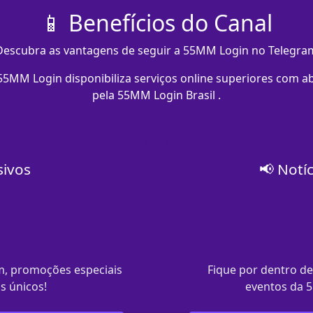
📱 Benefícios do Canal
Descubra as vantagens de seguir a 55MM Login no Telegra
 55MM Login disponibiliza serviços online superiores com ab
pela 55MM Login Brasil .
sivos
📢 Notí
m, promoções especiais
Fique por dentro d
s únicos!
eventos da 