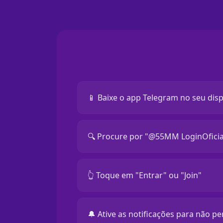
📱 Baixe o app Telegram no seu disp
🔍 Procure por "@55MM LoginOficia
👆 Toque em "Entrar" ou "Join"
🔔 Ative as notificações para não p