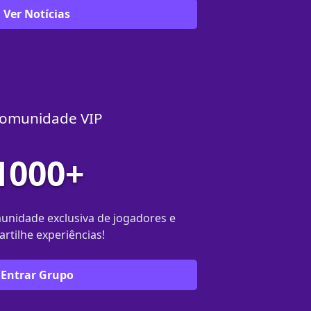
Ver Notícias
Comunidade VIP
1000+
unidade exclusiva de jogadores e
rtilhe experiências!
Entrar Grupo