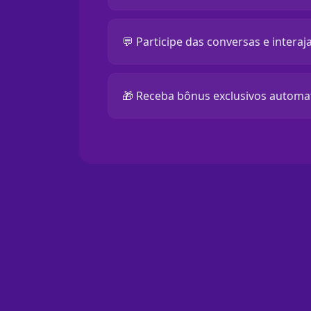
💬 Participe das conversas e interaj
🎁 Receba bônus exclusivos autom